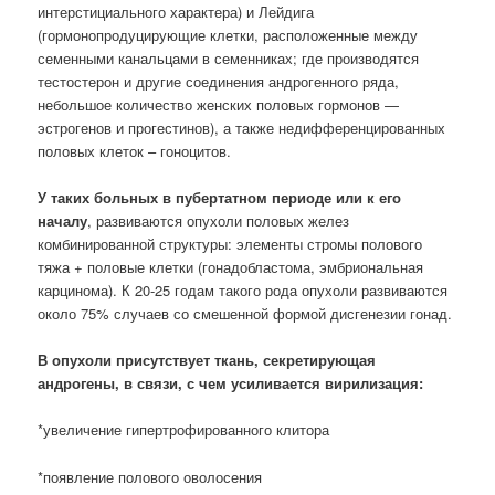
интерстициального характера) и Лейдига
(гормонопродуцирующие клетки, расположенные между
семенными канальцами в семенниках; где производятся
тестостерон и другие соединения андрогенного ряда,
небольшое количество женских половых гормонов —
эстрогенов и прогестинов), а также недифференцированных
половых клеток – гоноцитов.
У таких больных в пубертатном периоде или к его
началу
, развиваются опухоли половых желез
комбинированной структуры: элементы стромы полового
тяжа + половые клетки (гонадобластома, эмбриональная
карцинома). К 20-25 годам такого рода опухоли развиваются
около 75% случаев со смешенной формой дисгенезии гонад.
В опухоли присутствует ткань, секретирующая
андрогены, в связи, с чем усиливается вирилизация:
*увеличение гипертрофированного клитора
*появление полового оволосения