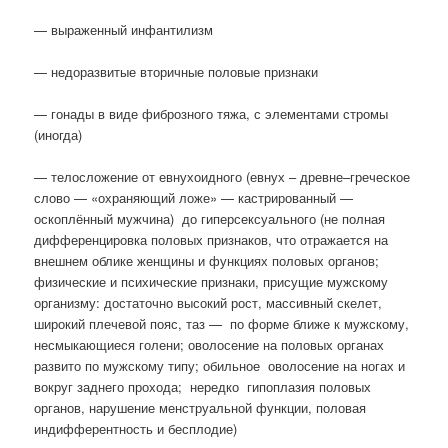
— выраженный инфантилизм
— недоразвитые вторичные половые признаки
— гонады в виде фиброзного тяжа, с элементами стромы
(иногда)
— телосложение от евнухоидного (евнух – древне–греческое
слово — «охраняющий ложе» — кастрированный —
оскоплённый мужчина) до гиперсексуального (не полная
дифференцировка половых признаков, что отражается на
внешнем облике женщины и функциях половых органов;
физические и психические признаки, присущие мужскому
организму: достаточно высокий рост, массивный скелет,
широкий плечевой пояс, таз — по форме ближе к мужскому,
несмыкающиеся голени; оволосение на половых органах
развито по мужскому типу; обильное оволосение на ногах и
вокруг заднего прохода; нередко гипоплазия половых
органов, нарушение менструальной функции, половая
индифферентность и бесплодие)