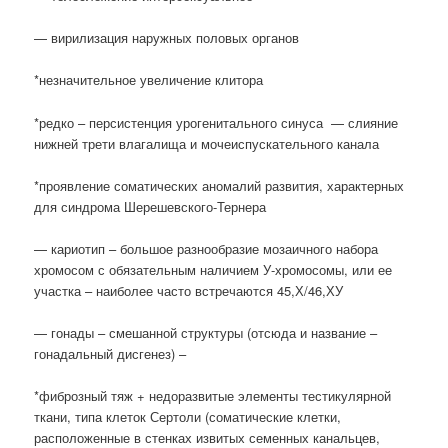
— вирилизация наружных половых органов
*незначительное увеличение клитора
*редко – персистенция урогенитального синуса — слияние
нижней трети влагалища и мочеиспускательного канала
*проявление соматических аномалий развития, характерных
для синдрома Шерешевского-Тернера
— кариотип – большое разнообразие мозаичного набора
хромосом с обязательным наличием У-хромосомы, или ее
участка – наиболее часто встречаются 45,Х/46,ХУ
— гонады – смешанной структуры (отсюда и название –
гонадальный дисгенез) –
*фиброзный тяж + недоразвитые элементы тестикулярной
ткани, типа клеток Сертоли (соматические клетки,
расположенные в стенках извитых семенных канальцев,