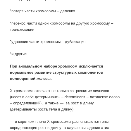
*потеря части хромосомы – делеция
*перенос части одной хромосомы на другую хромосому –
транслокация
*удвоение части хромосомы – дубликация.
*и другие…
При аномальном наборе хромосом исключается
нормальное развитие структурных компонентов
полноценной железы.
Х-хромосома отвечает не только за развитие яичников
(несет в себе детерминанты – determinans – латинское слово
– определяющий), а также — за рост в длину
(детерминанты роста тела в длину):
— в коротком плече Х-хромосомы располагаются гены,
определяющие рост в длину; в случае выпадение этих