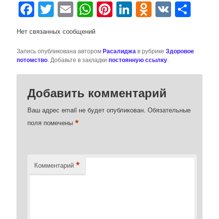
Facebook
Twitter
Email
WhatsApp
Pinterest
LinkedIn
Odnoklas
VK
Отп
Нет связанных сообщений
Запись опубликована автором
Расалиджа
в рубрике
Здоровое
потомство
. Добавьте в закладки
постоянную ссылку
.
Добавить комментарий
Ваш адрес email не будет опубликован.
Обязательные
*
поля помечены
*
Комментарий