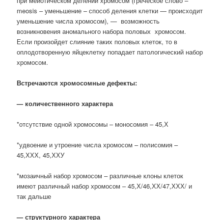
при мейотическом делении хромосом (греческое слово –
meosis – уменьшение – способ деления клетки — происходит
уменьшение числа хромосом), — возможность
возникновения аномального набора половых хромосом.
Если произойдет слияние таких половых клеток, то в
оплодотворенную яйцеклетку попадает патологический набор
хромосом.
Встречаются хромосомные дефекты:
— количественного характера
*отсутствие одной хромосомы – моносомия – 45,Х
*удвоение и утроение числа хромосом – полисомия –
45,ХХХ, 45,ХХУ
*мозаичный набор хромосом – различные клоны клеток
имеют различный набор хромосом – 45,Х/46,ХХ/47,ХХХ/ и
так дальше
— структурного характера