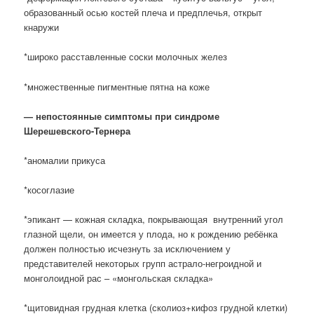
образованный осью костей плеча и предплечья, открыт
кнаружи
*широко расставленные соски молочных желез
*множественные пигментные пятна на коже
— непостоянные симптомы при синдроме
Шерешевского-Тернера
*аномалии прикуса
*косоглазие
*эпикант — кожная складка, покрывающая внутренний угол
глазной щели, он имеется у плода, но к рождению ребёнка
должен полностью исчезнуть за исключением у
представителей некоторых групп астрало-негроидной и
монголоидной рас – «монгольская складка»
*щитовидная грудная клетка (сколиоз+кифоз грудной клетки)