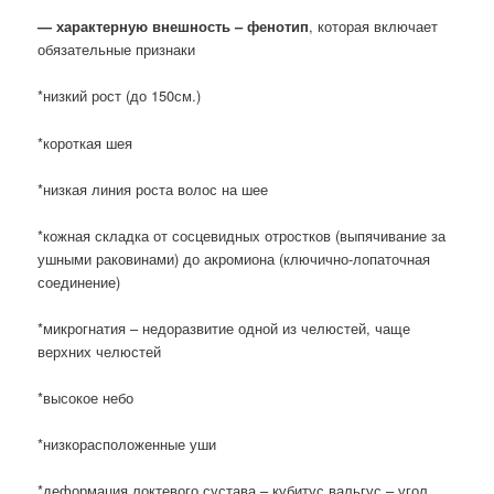
— характерную внешность – фенотип
, которая включает
обязательные признаки
*низкий рост (до 150см.)
*короткая шея
*низкая линия роста волос на шее
*кожная складка от сосцевидных отростков (выпячивание за
ушными раковинами) до акромиона (ключично-лопаточная
соединение)
*микрогнатия – недоразвитие одной из челюстей, чаще
верхних челюстей
*высокое небо
*низкорасположенные уши
*деформация локтевого сустава – кубитус вальгус – угол,