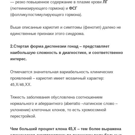
— резко повышенное содержание в плазме крови
ЛГ
(лютеинизирующего гормона) и
ФСГ
(фолликулостимулирующего гормона).
Выше описанные кариотип и симптомы (фенотип) далеко не
единственные признаки этого синдрома.
2.Стертая форма дисгенезии гонад – представляет
наибольшую сложность в диагностике, и соответственно
интерес.
Отмечается значительная вариабельность клинических
проявлений – кариотип имеет мозаичный характер:
45,Х/46,ХХ.
Тяжесть заболевания обусловлена соотношением
нормального и аберрантного (aberratio –латинское слово –
уклонение) клеточных клонов, то есть хромосомной
перестройкой.
Чем больший процент клона 45,Х – тем более выражена
клиническая симптоматика; по внешнему виду больные