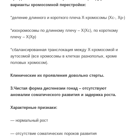
варианты хромосомной перестройки:
*деление длинного и короткого плеча Х-хромосомы (Хс-, Хр-)
*изохромосомы по длинному плечу – Х(Хс), по короткому
плечу – Х(Хр)
*сбалансированная транслокация между Х-хромосомой и
аутосомой (все хромосомы в клетках разнополых, кроме
половых хромосом).
Клинические их проявления довольно стерты.
3.Чистая форма дисгенезии гонад – отсутствуют
аномалии соматического развития и задержка роста.
Характерные признаки:
— нормальный рост
— отсутствие соматических пороков развития