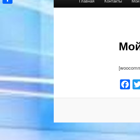
Главная
Контакты
Мои
меню
Отправить
Мой
[woocomm
F