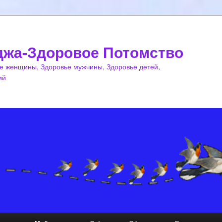
джа-Здоровое Потомство
е женщины, Здоровье мужчины, Здоровье детей,
ий