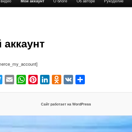
 видео
Мой аккаунт
О блоге
Об авторе
Рукоделие
 аккаунт
erce_my_account]
acebook
Twitter
Email
WhatsApp
Pinterest
LinkedIn
Odnoklassniki
VK
Отправить
Сайт работает на WordPress